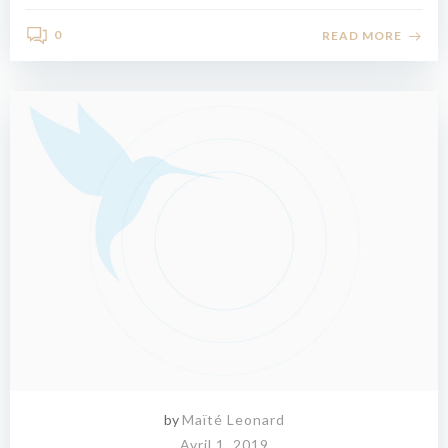
0
READ MORE
by
Maïté Leonard
Avril 1, 2019