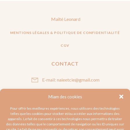
Maïté Leonard
MENTIONS LÉGALES & POLITIQUE DE CONFIDENTIALITÉ
CGV
CONTACT
E-mail: naieetcie@gmail.com
Miam des cookies
SUIVEZ-MOI
Pour offrir les meilleures expériences, nous utilisons des technologies
telles que les cookies pour stocker et/ou accéder aux informations des
appareils. Le fait de consentir à ces technologies nous permettra de traiter
des données telles que le comportement de navigation ou les ID uniques sur
ce site. Le fait de ne pas consentir ou de retirer son consentement peut avoir