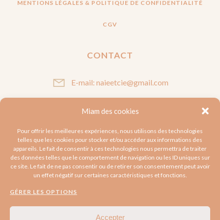
MENTIONS LÉGALES & POLITIQUE DE CONFIDENTIALITÉ
CGV
CONTACT
E-mail: naieetcie@gmail.com
Miam des cookies
SUIVEZ-MOI
Pour offrir les meilleures expériences, nous utilisons des technologies
telles que les cookies pour stocker et/ou accéder aux informations des
appareils. Le fait de consentir à ces technologies nous permettra de traiter
des données telles que le comportement de navigation ou les ID uniques sur
ce site. Le fait de ne pas consentir ou de retirer son consentement peut avoir
un effet négatif sur certaines caractéristiques et fonctions.
GÉRER LES OPTIONS
Accepter