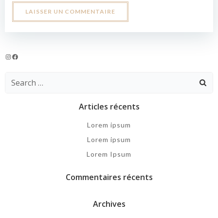
Instagram
Facebook
Search
for:
Articles récents
Lorem ipsum
Lorem ipsum
Lorem Ipsum
Commentaires récents
Archives