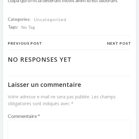
culpa qui officia deserunt mollit anim id est laborum.
Categories:
Uncategorized
Tags:
No Tag
Navigation
Navigation
PREVIOUS POST
NEXT POST
de
de
NO RESPONSES YET
l’article
l’article
Laisser un commentaire
Votre adresse e-mail ne sera pas publiée.
Les champs
obligatoires sont indiqués avec
*
Commentaire
*