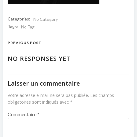
Categories:
No Category
Tags:
No Tag
Navigation
PREVIOUS POST
de
NO RESPONSES YET
l’article
Laisser un commentaire
Votre adresse e-mail ne sera pas publiée.
Les champs
obligatoires sont indiqués avec
*
Commentaire
*