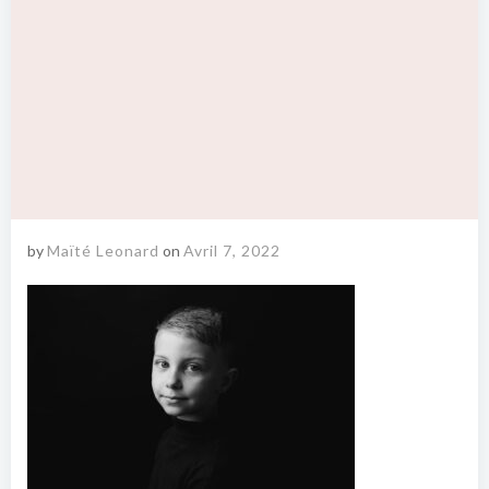
by
Maïté Leonard
on
Avril 7, 2022