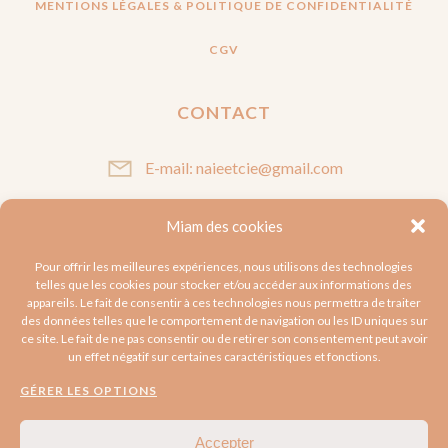
MENTIONS LÉGALES & POLITIQUE DE CONFIDENTIALITÉ
CGV
CONTACT
E-mail: naieetcie@gmail.com
Miam des cookies
SUIVEZ-MOI
Pour offrir les meilleures expériences, nous utilisons des technologies
telles que les cookies pour stocker et/ou accéder aux informations des
appareils. Le fait de consentir à ces technologies nous permettra de traiter
des données telles que le comportement de navigation ou les ID uniques sur
ce site. Le fait de ne pas consentir ou de retirer son consentement peut avoir
un effet négatif sur certaines caractéristiques et fonctions.
GÉRER LES OPTIONS
Accepter