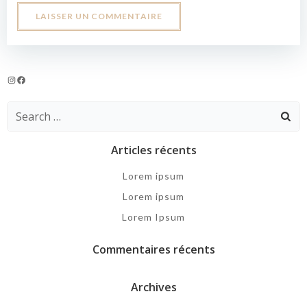
Instagram
Facebook
Search
for:
Articles récents
Lorem ipsum
Lorem ipsum
Lorem Ipsum
Commentaires récents
Archives