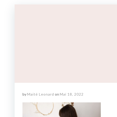
by
Maïté Leonard
on
Mai 18, 2022