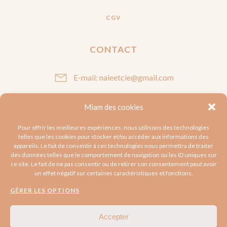
CGV
CONTACT
E-mail: naieetcie@gmail.com
Miam des cookies
SUIVEZ-MOI
Pour offrir les meilleures expériences, nous utilisons des technologies
telles que les cookies pour stocker et/ou accéder aux informations des
appareils. Le fait de consentir à ces technologies nous permettra de traiter
des données telles que le comportement de navigation ou les ID uniques sur
ce site. Le fait de ne pas consentir ou de retirer son consentement peut avoir
un effet négatif sur certaines caractéristiques et fonctions.
GÉRER LES OPTIONS
Accepter