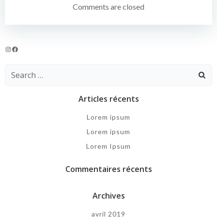
de
Comments are closed
l’article
Instagram
Facebook
Search
for:
Articles récents
Lorem ipsum
Lorem ipsum
Lorem Ipsum
Commentaires récents
Archives
avril 2019