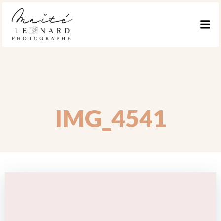
ALLER
AU
CONTENU
IMG_4541