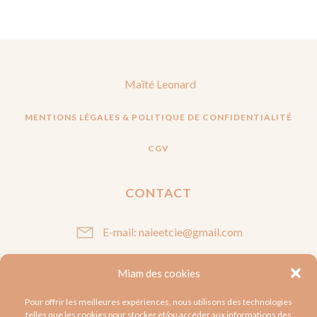
Maïté Leonard
MENTIONS LÉGALES & POLITIQUE DE CONFIDENTIALITÉ
CGV
CONTACT
E-mail: naieetcie@gmail.com
Miam des cookies
SUIVEZ-MOI
Pour offrir les meilleures expériences, nous utilisons des technologies
telles que les cookies pour stocker et/ou accéder aux informations des