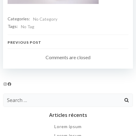
Categories:
No Category
Tags:
No Tag
Navigation
PREVIOUS POST
de
Comments are closed
l’article
Instagram
Facebook
Search
for:
Articles récents
Lorem ipsum
Lorem ipsum