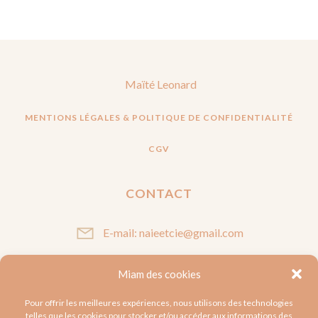
Maïté Leonard
MENTIONS LÉGALES & POLITIQUE DE CONFIDENTIALITÉ
CGV
CONTACT
E-mail: naieetcie@gmail.com
Miam des cookies
SUIVEZ-MOI
Pour offrir les meilleures expériences, nous utilisons des technologies
telles que les cookies pour stocker et/ou accéder aux informations des