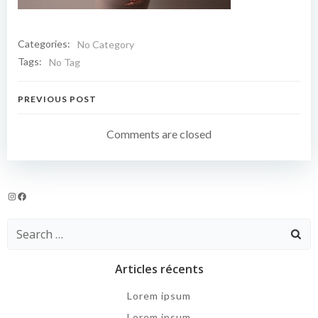
Categories:
No Category
Tags:
No Tag
Navigation
PREVIOUS POST
de
Comments are closed
l’article
Instagram
Facebook
Search
for:
Articles récents
Lorem ipsum
Lorem ipsum