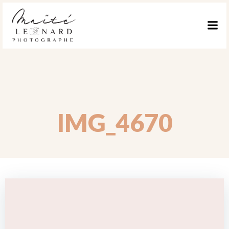
ALLER
AU
CONTENU
IMG_4670