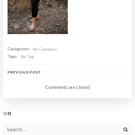
Categories:
No Category
Tags:
No Tag
Navigation
PREVIOUS POST
de
Comments are closed
l’article
Instagram
Facebook
Search
for: