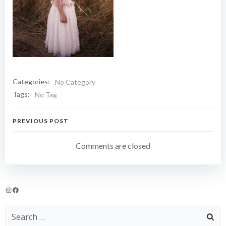
Categories:
No Category
Tags:
No Tag
Navigation
PREVIOUS POST
de
Comments are closed
l’article
Instagram
Facebook
Search
for: