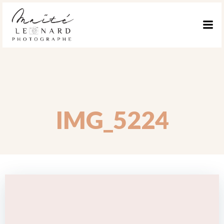
ALLER
AU
CONTENU
IMG_5224