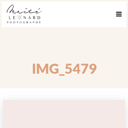
ALLER
AU
CONTENU
IMG_5479