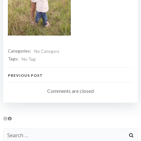
Categories:
No Category
Tags:
No Tag
Navigation
PREVIOUS POST
de
Comments are closed
l’article
Instagram
Facebook
Search
for: