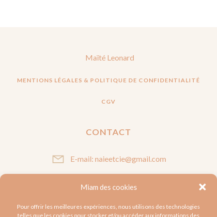
Maïté Leonard
MENTIONS LÉGALES & POLITIQUE DE CONFIDENTIALITÉ
CGV
CONTACT
E-mail: naieetcie@gmail.com
Miam des cookies
SUIVEZ-MOI
Pour offrir les meilleures expériences, nous utilisons des technologies
telles que les cookies pour stocker et/ou accéder aux informations des