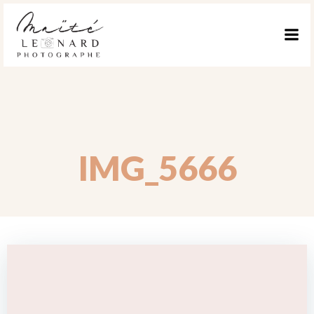
ALLER
AU
CONTENU
IMG_5666