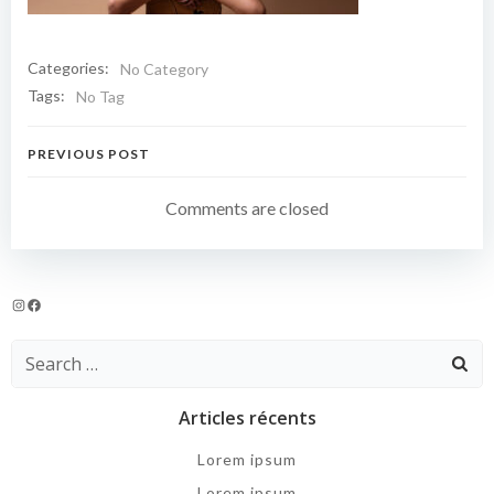
Categories:
No Category
Tags:
No Tag
Navigation
PREVIOUS POST
de
Comments are closed
l’article
Instagram
Facebook
Search
for:
Articles récents
Lorem ipsum
Lorem ipsum