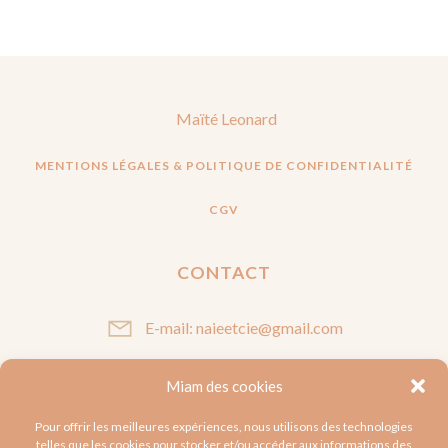
Maïté Leonard
MENTIONS LÉGALES & POLITIQUE DE CONFIDENTIALITÉ
CGV
CONTACT
E-mail: naieetcie@gmail.com
Miam des cookies
SUIVEZ-MOI
Pour offrir les meilleures expériences, nous utilisons des technologies
telles que les cookies pour stocker et/ou accéder aux informations des