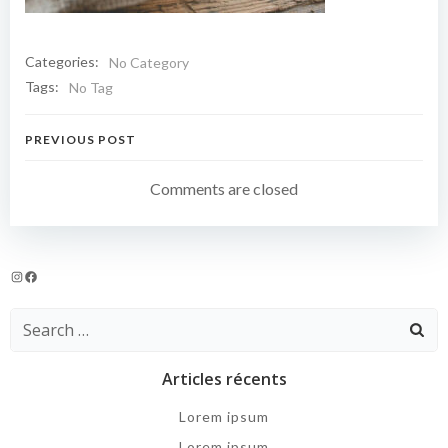
Categories:
No Category
Tags:
No Tag
Navigation
PREVIOUS POST
de
Comments are closed
l’article
Instagram
Facebook
Search
for:
Articles récents
Lorem ipsum
Lorem ipsum