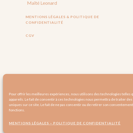
Maïté Leonard
MENTIONS LÉGALES & POLITIQUE DE
CONFIDENTIALITÉ
CGV
Pour offrir les meilleures expériences, nous utilisons des technologies telles
appareils. Le fait de consentir à ces technologies nous permettra de traiter d
uniques sur ce site. Le fait de ne pas consentir ou de retirer son consentement 
fonctions.
MENTIONS LÉGALES – POLITIQUE DE CONFIDENTIALITÉ
© 