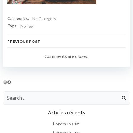
Categories:
No Category
Tags:
No Tag
Navigation
PREVIOUS POST
de
Comments are closed
l’article
Instagram
Facebook
Search
for:
Articles récents
Lorem ipsum
Lorem ipsum