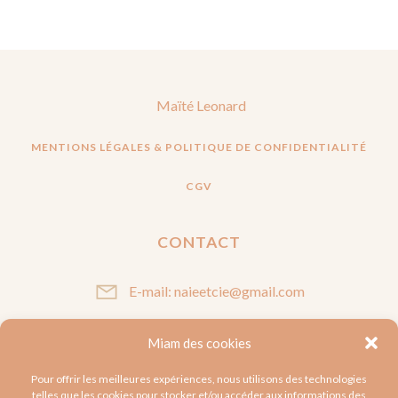
Maïté Leonard
MENTIONS LÉGALES & POLITIQUE DE CONFIDENTIALITÉ
CGV
CONTACT
E-mail: naieetcie@gmail.com
Miam des cookies
SUIVEZ-MOI
Pour offrir les meilleures expériences, nous utilisons des technologies
telles que les cookies pour stocker et/ou accéder aux informations des