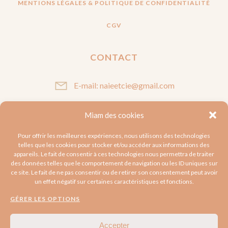
MENTIONS LÉGALES & POLITIQUE DE CONFIDENTIALITÉ
CGV
CONTACT
E-mail: naieetcie@gmail.com
Miam des cookies
SUIVEZ-MOI
Pour offrir les meilleures expériences, nous utilisons des technologies
telles que les cookies pour stocker et/ou accéder aux informations des
appareils. Le fait de consentir à ces technologies nous permettra de traiter
des données telles que le comportement de navigation ou les ID uniques sur
ce site. Le fait de ne pas consentir ou de retirer son consentement peut avoir
un effet négatif sur certaines caractéristiques et fonctions.
GÉRER LES OPTIONS
Accepter