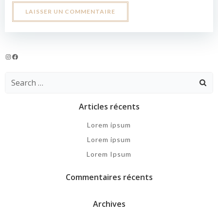
Instagram
Facebook
Search
for:
Articles récents
Lorem ipsum
Lorem ipsum
Lorem Ipsum
Commentaires récents
Archives