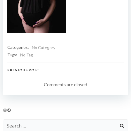
Categories:
No Category
Tags:
No Tag
Navigation
PREVIOUS POST
de
Comments are closed
l’article
Instagram
Facebook
Search
for: