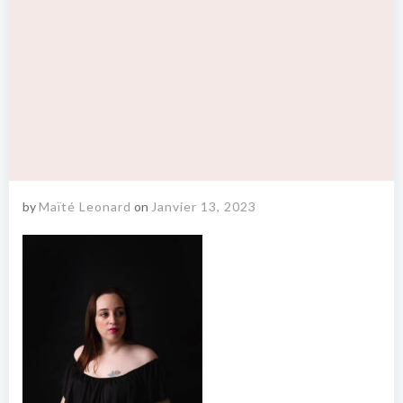
by
Maïté Leonard
on
Janvier 13, 2023