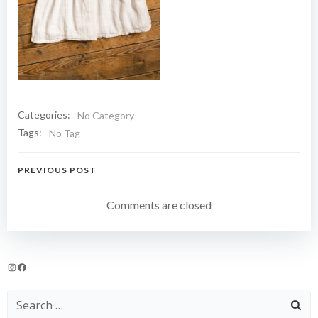
Categories:
No Category
Tags:
No Tag
Navigation
PREVIOUS POST
de
Comments are closed
l’article
Instagram
Facebook
Search
for: