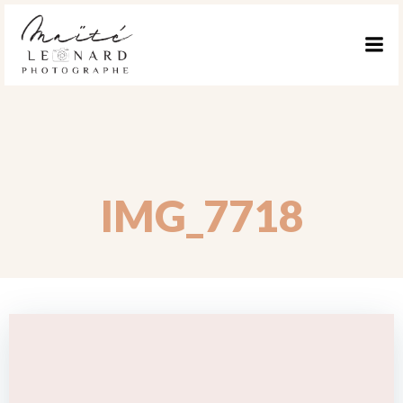
ALLER
AU
CONTENU
IMG_7718