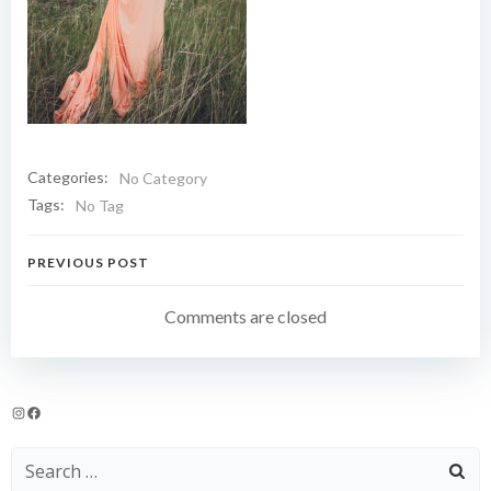
Categories:
No Category
Tags:
No Tag
Navigation
PREVIOUS POST
de
Comments are closed
l’article
Instagram
Facebook
Search
for: