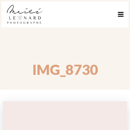
ALLER
AU
CONTENU
IMG_8730