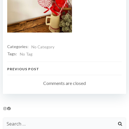
Categories:
No Category
Tags:
No Tag
Navigation
PREVIOUS POST
de
Comments are closed
l’article
Instagram
Facebook
Search
for: