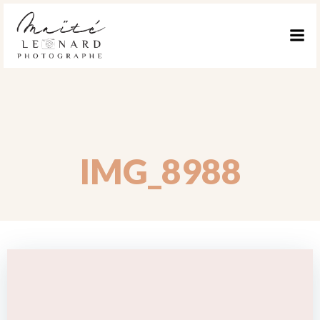
ALLER
AU
CONTENU
IMG_8988