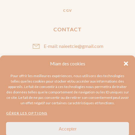
CGV
CONTACT
E-mail: naieetcie@gmail.com
Miam des cookies
SUIVEZ-MOI
Pour offrir les meilleures expériences, nous utilisons des technologies
telles que les cookies pour stocker et/ou accéder aux informations des
appareils. Le fait de consentir à ces technologies nous permettra de traiter
des données telles que le comportement de navigation ou les ID uniques sur
ce site. Le fait de ne pas consentir ou de retirer son consentement peut avoir
un effet négatif sur certaines caractéristiques et fonctions.
GÉRER LES OPTIONS
Accepter