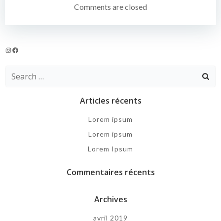
de
Comments are closed
l’article
Instagram
Facebook
Search
for:
Articles récents
Lorem ipsum
Lorem ipsum
Lorem Ipsum
Commentaires récents
Archives
avril 2019