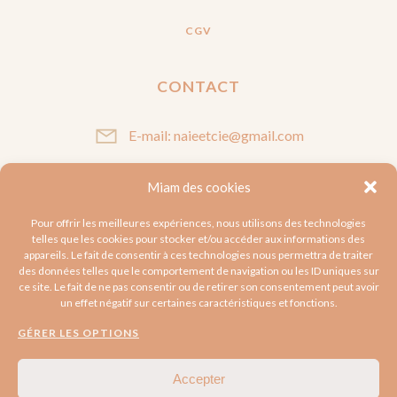
CGV
CONTACT
E-mail: naieetcie@gmail.com
Miam des cookies
SUIVEZ-MOI
Pour offrir les meilleures expériences, nous utilisons des technologies
telles que les cookies pour stocker et/ou accéder aux informations des
appareils. Le fait de consentir à ces technologies nous permettra de traiter
des données telles que le comportement de navigation ou les ID uniques sur
ce site. Le fait de ne pas consentir ou de retirer son consentement peut avoir
un effet négatif sur certaines caractéristiques et fonctions.
GÉRER LES OPTIONS
Accepter