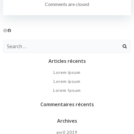
de
Comments are closed
l’article
Instagram
Facebook
Search
for:
Articles récents
Lorem ipsum
Lorem ipsum
Lorem Ipsum
Commentaires récents
Archives
avril 2019