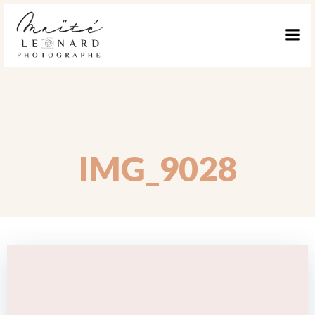
ALLER
AU
CONTENU
IMG_9028