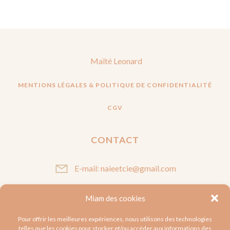
Maïté Leonard
MENTIONS LÉGALES & POLITIQUE DE CONFIDENTIALITÉ
CGV
CONTACT
E-mail: naieetcie@gmail.com
Miam des cookies
SUIVEZ-MOI
Pour offrir les meilleures expériences, nous utilisons des technologies
telles que les cookies pour stocker et/ou accéder aux informations des