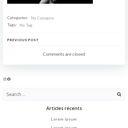
Categories:
No Category
Tags:
No Tag
Navigation
PREVIOUS POST
de
Comments are closed
l’article
Instagram
Facebook
Search
for:
Articles récents
Lorem ipsum
Lorem ipsum