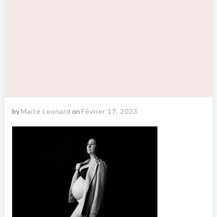
by
Maïté Leonard
on
Février 17, 2023