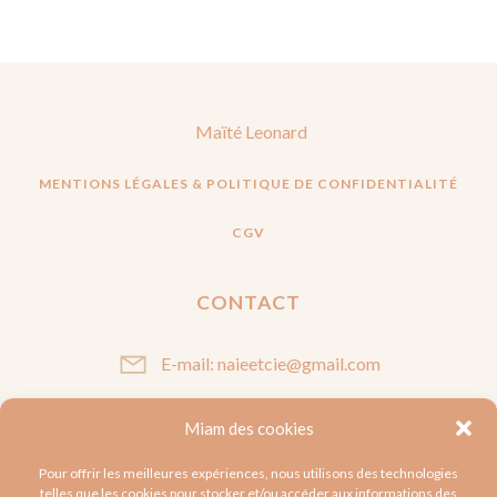
Maïté Leonard
MENTIONS LÉGALES & POLITIQUE DE CONFIDENTIALITÉ
CGV
CONTACT
E-mail: naieetcie@gmail.com
Miam des cookies
SUIVEZ-MOI
Pour offrir les meilleures expériences, nous utilisons des technologies
telles que les cookies pour stocker et/ou accéder aux informations des