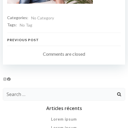
Categories:
No Category
Tags:
No Tag
Navigation
PREVIOUS POST
de
Comments are closed
l’article
Instagram
Facebook
Search
for:
Articles récents
Lorem ipsum
Lorem ipsum