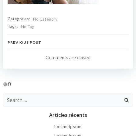
Categories:
No Category
Tags:
No Tag
Navigation
PREVIOUS POST
de
Comments are closed
l’article
Instagram
Facebook
Search
for:
Articles récents
Lorem ipsum
Lorem ipsum