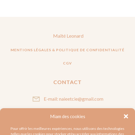
Maïté Leonard
MENTIONS LÉGALES & POLITIQUE DE CONFIDENTIALITÉ
CGV
CONTACT
E-mail: naieetcie@gmail.com
Miam des cookies
SUIVEZ-MOI
Pour offrir les meilleures expériences, nous utilisons des technologies
telles que les cookies pour stocker et/ou accéder aux informations des