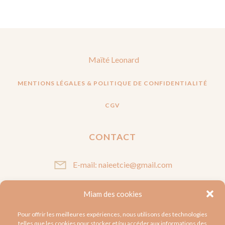
Maïté Leonard
MENTIONS LÉGALES & POLITIQUE DE CONFIDENTIALITÉ
CGV
CONTACT
E-mail: naieetcie@gmail.com
Miam des cookies
SUIVEZ-MOI
Pour offrir les meilleures expériences, nous utilisons des technologies
telles que les cookies pour stocker et/ou accéder aux informations des