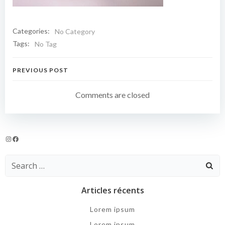
Categories:
No Category
Tags:
No Tag
Navigation
PREVIOUS POST
de
Comments are closed
l’article
Instagram
Facebook
Search
for:
Articles récents
Lorem ipsum
Lorem ipsum